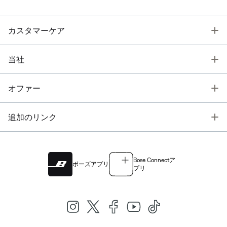
T
カスタマーケア
T
当社
T
オファー
T
追加のリンク
Bose Connectア
ボーズアプリ
プリ