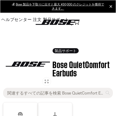
Skip
💰
Bose 製品を下取りに出すと最大 ¥30,000 のクレジットを獲得で
cl
きます。
to
Main
ヘルプセンター
注文
製品サポート
製品サポート
Bose QuietComfort
Earbuds