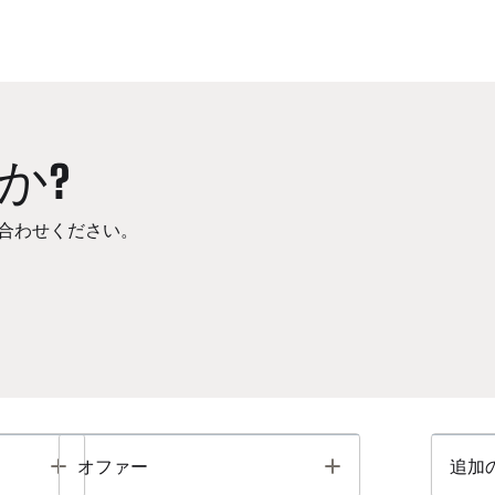
か?
合わせください。
Toggle
Toggle
オファー
追加