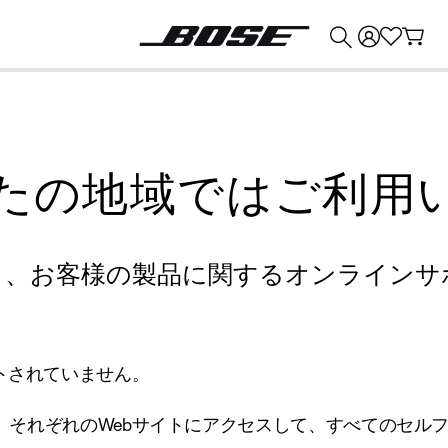
💰
Bose 製品を下取りに出すと最大 ¥30,000 のクレジットを獲得できます。
たの地域ではご利用
り、お客様の製品に関するオンラインサ
トされていません。
、それぞれのWebサイトにアクセスして、すべてのセル