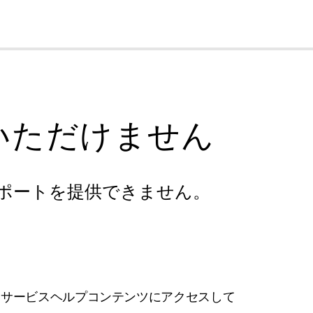
cl
いただけません
ポートを提供できません。
フサービスヘルプコンテンツにアクセスして