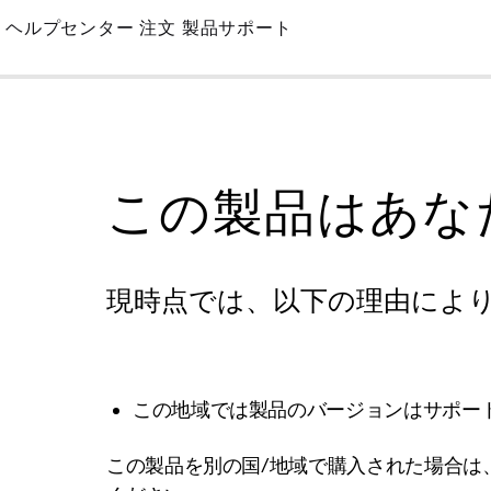
Skip
ヘルプセンター
注文
製品サポート
to
Main
この製品はあな
現時点では、以下の理由によ
この地域では製品のバージョンはサポー
この製品を別の国/地域で購入された場合は