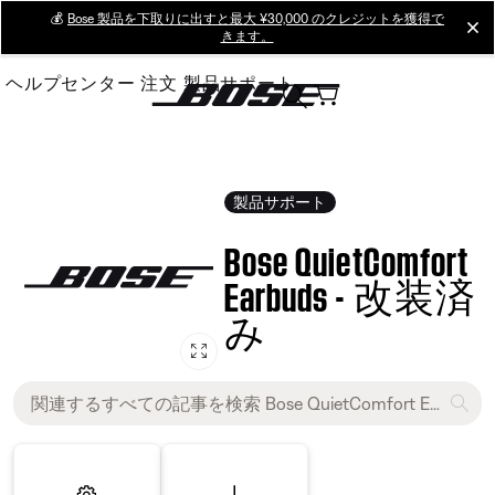
Skip
💰
Bose 製品を下取りに出すと最大 ¥30,000 のクレジットを獲得で
cl
きます。
to
Main
ヘルプセンター
注文
製品サポート
製品サポート
Bose QuietComfort
Earbuds - 改装済
み