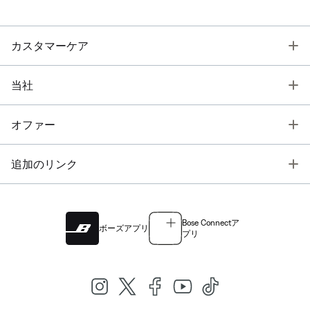
T
カスタマーケア
T
当社
T
オファー
T
追加のリンク
Bose Connectア
ボーズアプリ
プリ