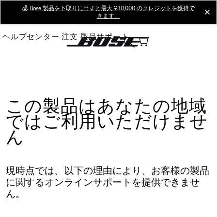
Skip
💰
Bose 製品を下取りに出すと最大 ¥30,000 のクレジットを獲得で
cl
きます。
to
Main
ヘルプセンター
注文
製品サポート
この製品はあなたの地域
ではご利用いただけませ
ん
現時点では、以下の理由により、お客様の製品
に関するオンラインサポートを提供できませ
ん。