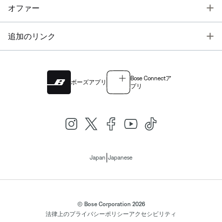
T
オファー
T
追加のリンク
Bose Connectア
ボーズアプリ
プリ
|
Japan
Japanese
© Bose Corporation 2026
法律上の
プライバシーポリシー
アクセシビリティ