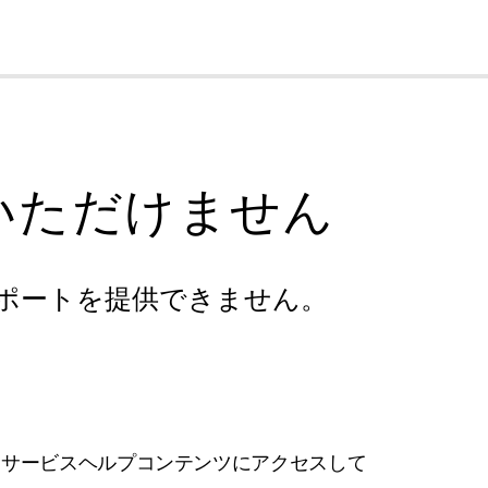
cl
いただけません
ポートを提供できません。
フサービスヘルプコンテンツにアクセスして