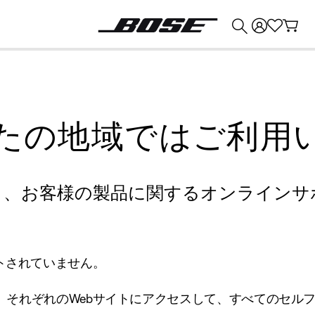
💰
Bose 製品を下取りに出すと最大 ¥30,000 のクレジットを獲得できます。
たの地域ではご利用
り、お客様の製品に関するオンラインサ
トされていません。
、それぞれのWebサイトにアクセスして、すべてのセル