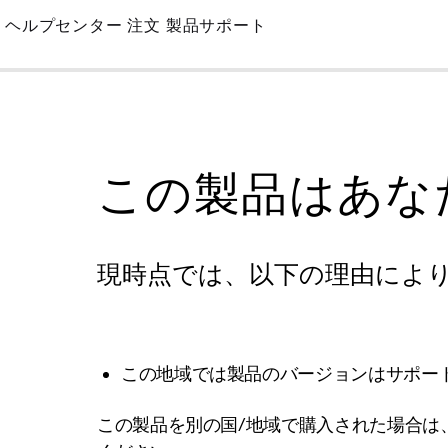
Skip
ヘルプセンター
注文
製品サポート
to
Main
この製品はあな
現時点では、以下の理由によ
この地域では製品のバージョンはサポー
この製品を別の国/地域で購入された場合は