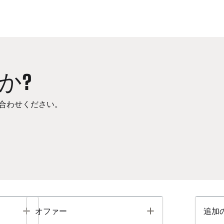
か?
合わせください。
Toggle
Toggle
オファー
追加