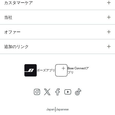
T
カスタマーケア
T
当社
T
オファー
T
追加のリンク
Bose Connectア
ボーズアプリ
プリ
|
Japan
Japanese