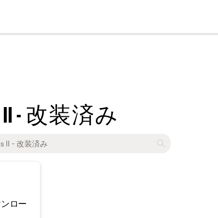
cl
uds II - 改装済み
ウンロー