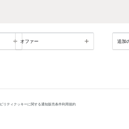
Toggle
Toggle
オファー
追加
ビリティ
クッキーに関する通知
販売条件
利用規約