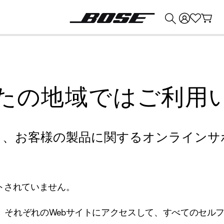
💰
Bose 製品を下取りに出すと最大 ¥30,000 のクレジットを獲得できます。
たの地域ではご利用
り、お客様の製品に関するオンラインサ
トされていません。
、それぞれのWebサイトにアクセスして、すべてのセル