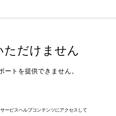
cl
いただけません
ポートを提供できません。
フサービスヘルプコンテンツにアクセスして