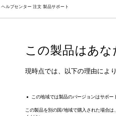
Skip
ヘルプセンター
注文
製品サポート
to
Main
この製品はあな
現時点では、以下の理由によ
この地域では製品のバージョンはサポー
この製品を別の国/地域で購入された場合は