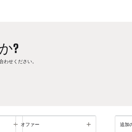
か?
合わせください。
Toggle
Toggle
オファー
追加