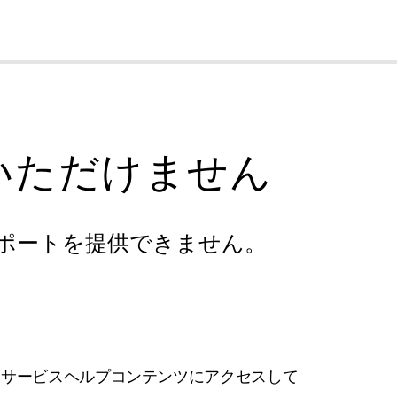
cl
いただけません
ポートを提供できません。
フサービスヘルプコンテンツにアクセスして