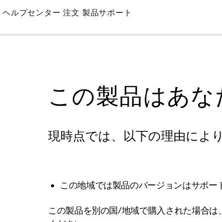
Skip
ヘルプセンター
注文
製品サポート
to
Main
この製品はあな
現時点では、以下の理由によ
この地域では製品のバージョンはサポー
この製品を別の国/地域で購入された場合は