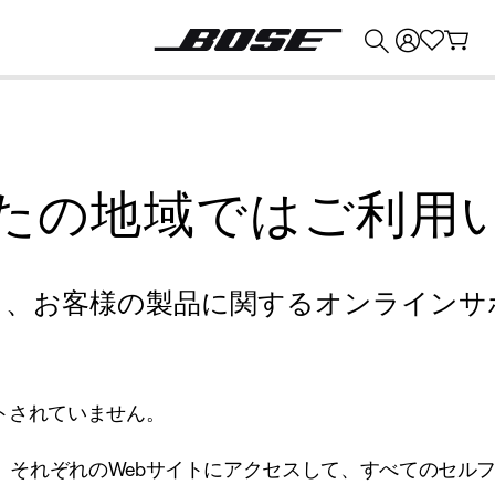
💰
Bose 製品を下取りに出すと最大 ¥30,000 のクレジットを獲得できます。
たの地域ではご利用
り、お客様の製品に関するオンラインサ
トされていません。
、それぞれのWebサイトにアクセスして、すべてのセル