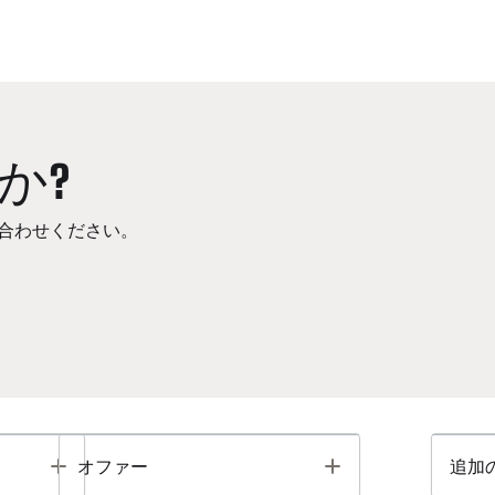
か?
合わせください。
Toggle
Toggle
オファー
追加