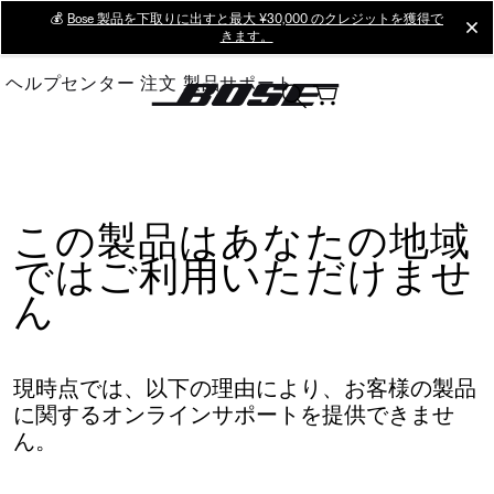
Skip
💰
Bose 製品を下取りに出すと最大 ¥30,000 のクレジットを獲得で
cl
きます。
to
Main
ヘルプセンター
注文
製品サポート
この製品はあなたの地域
ではご利用いただけませ
ん
現時点では、以下の理由により、お客様の製品
に関するオンラインサポートを提供できませ
ん。