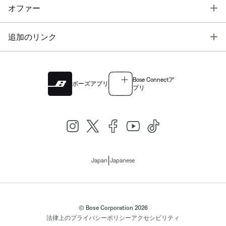
T
オファー
T
追加のリンク
Bose Connectア
ボーズアプリ
プリ
|
Japan
Japanese
© Bose Corporation 2026
法律上の
プライバシーポリシー
アクセシビリティ