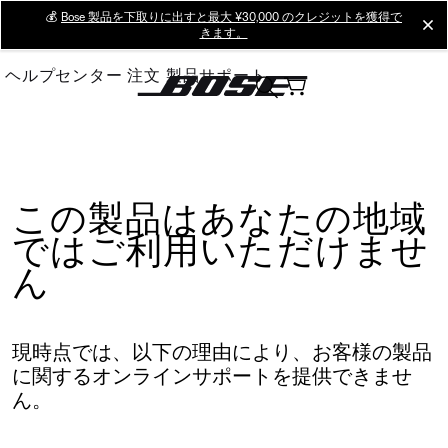
Skip
💰
Bose 製品を下取りに出すと最大 ¥30,000 のクレジットを獲得で
cl
きます。
to
Main
ヘルプセンター
注文
製品サポート
この製品はあなたの地域
ではご利用いただけませ
ん
現時点では、以下の理由により、お客様の製品
に関するオンラインサポートを提供できませ
ん。