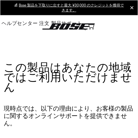
Skip
💰
Bose 製品を下取りに出すと最大 ¥30,000 のクレジットを獲得で
cl
きます。
to
Main
ヘルプセンター
注文
製品サポート
この製品はあなたの地域
ではご利用いただけませ
ん
現時点では、以下の理由により、お客様の製品
に関するオンラインサポートを提供できませ
ん。