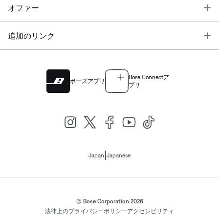
T
オファー
T
追加のリンク
Bose Connectア
ボーズアプリ
プリ
|
Japan
Japanese
© Bose Corporation 2026
法律上の
プライバシーポリシー
アクセシビリティ