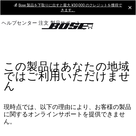
Skip
💰
Bose 製品を下取りに出すと最大 ¥30,000 のクレジットを獲得で
cl
きます。
to
Main
ヘルプセンター
注文
製品サポート
この製品はあなたの地域
ではご利用いただけませ
ん
現時点では、以下の理由により、お客様の製品
に関するオンラインサポートを提供できませ
ん。