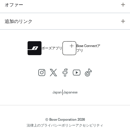
T
オファー
T
追加のリンク
Bose Connectア
ボーズアプリ
プリ
|
Japan
Japanese
© Bose Corporation 2026
法律上の
プライバシーポリシー
アクセシビリティ