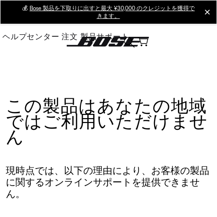
Skip
💰
Bose 製品を下取りに出すと最大 ¥30,000 のクレジットを獲得で
cl
きます。
to
Main
ヘルプセンター
注文
製品サポート
この製品はあなたの地域
ではご利用いただけませ
ん
現時点では、以下の理由により、お客様の製品
に関するオンラインサポートを提供できませ
ん。