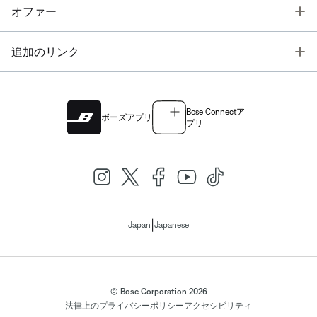
T
オファー
T
追加のリンク
Bose Connectア
ボーズアプリ
プリ
|
Japan
Japanese
© Bose Corporation 2026
法律上の
プライバシーポリシー
アクセシビリティ