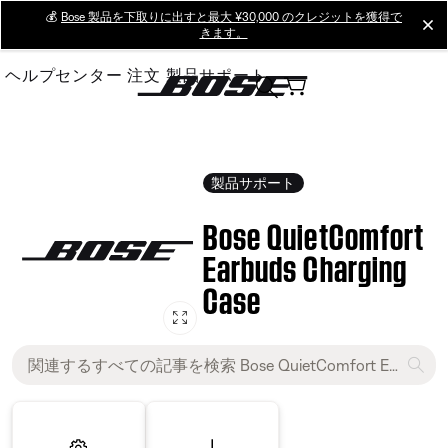
Skip
💰
Bose 製品を下取りに出すと最大 ¥30,000 のクレジットを獲得で
cl
きます。
to
Main
ヘルプセンター
注文
製品サポート
製品サポート
Bose QuietComfort
Earbuds Charging
Case