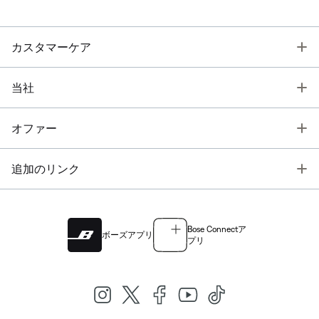
T
カスタマーケア
T
当社
T
オファー
T
追加のリンク
Bose Connectア
ボーズアプリ
プリ