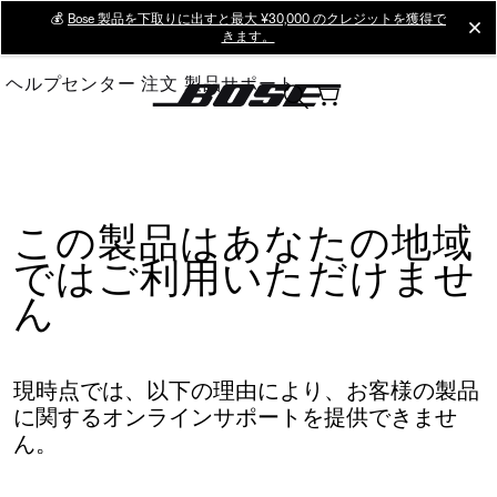
Skip
💰
Bose 製品を下取りに出すと最大 ¥30,000 のクレジットを獲得で
cl
きます。
to
Main
ヘルプセンター
注文
製品サポート
この製品はあなたの地域
ではご利用いただけませ
ん
現時点では、以下の理由により、お客様の製品
に関するオンラインサポートを提供できませ
ん。