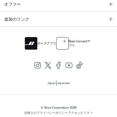
T
オファー
T
追加のリンク
Bose Connectア
ボーズアプリ
プリ
|
Japan
Japanese
© Bose Corporation 2026
法律上の
プライバシーポリシー
アクセシビリティ