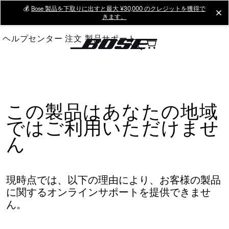
Skip
💰
Bose 製品を下取りに出すと最大 ¥30,000 のクレジットを獲得で
cl
きます。
to
Main
ヘルプセンター
注文
製品サポート
この製品はあなたの地域
ではご利用いただけませ
ん
現時点では、以下の理由により、お客様の製品
に関するオンラインサポートを提供できませ
ん。