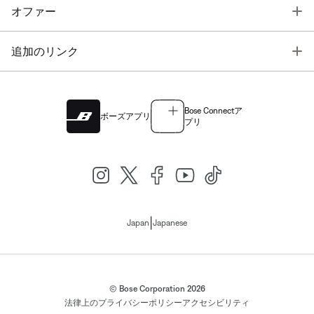
T
オファー
T
追加のリンク
Bose Connectア
ボーズアプリ
プリ
|
Japan
Japanese
© Bose Corporation 2026
法律上の
プライバシーポリシー
アクセシビリティ