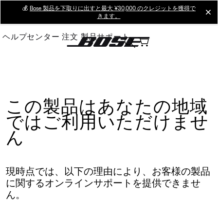
Skip
💰
Bose 製品を下取りに出すと最大 ¥30,000 のクレジットを獲得で
cl
きます。
to
Main
ヘルプセンター
注文
製品サポート
この製品はあなたの地域
ではご利用いただけませ
ん
現時点では、以下の理由により、お客様の製品
に関するオンラインサポートを提供できませ
ん。