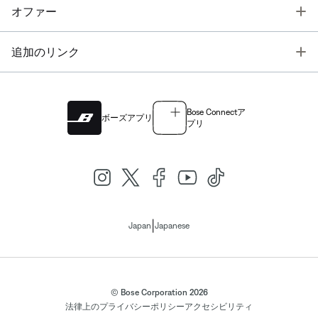
T
オファー
T
追加のリンク
Bose Connectア
ボーズアプリ
プリ
|
Japan
Japanese
© Bose Corporation 2026
法律上の
プライバシーポリシー
アクセシビリティ