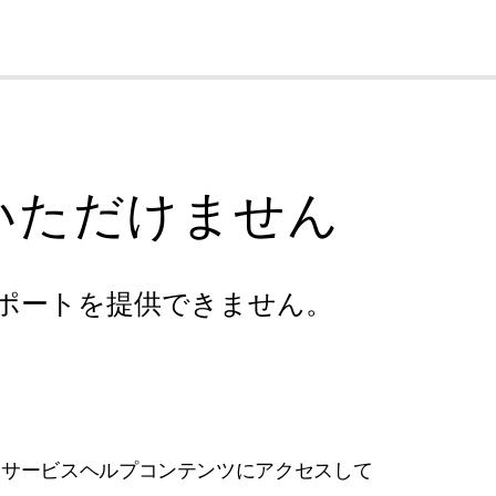
cl
いただけません
ポートを提供できません。
フサービスヘルプコンテンツにアクセスして