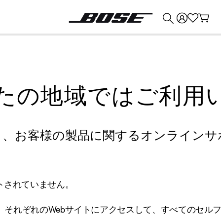
💰
Bose 製品を下取りに出すと最大 ¥30,000 のクレジットを獲得できます。
たの地域ではご利用
り、お客様の製品に関するオンラインサ
トされていません。
、それぞれのWebサイトにアクセスして、すべてのセル