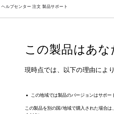
Skip
ヘルプセンター
注文
製品サポート
to
Main
この製品はあな
現時点では、以下の理由によ
この地域では製品のバージョンはサポー
この製品を別の国/地域で購入された場合は