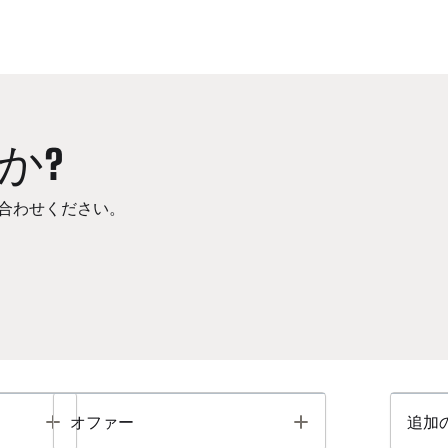
か?
合わせください。
Toggle
Toggle
オファー
追加