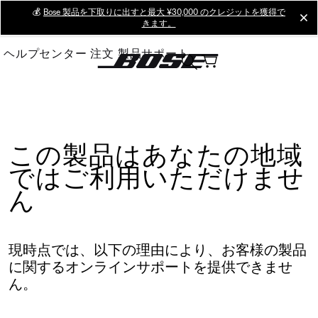
Skip
💰
Bose 製品を下取りに出すと最大 ¥30,000 のクレジットを獲得で
cl
きます。
to
Main
ヘルプセンター
注文
製品サポート
この製品はあなたの地域
ではご利用いただけませ
ん
現時点では、以下の理由により、お客様の製品
に関するオンラインサポートを提供できませ
ん。