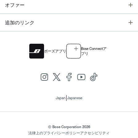
T
オファー
T
追加のリンク
Bose Connectア
ボーズアプリ
プリ
|
Japan
Japanese
© Bose Corporation 2026
法律上の
プライバシーポリシー
アクセシビリティ