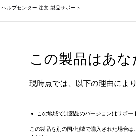
Skip
ヘルプセンター
注文
製品サポート
to
Main
この製品はあな
現時点では、以下の理由によ
この地域では製品のバージョンはサポー
この製品を別の国/地域で購入された場合は