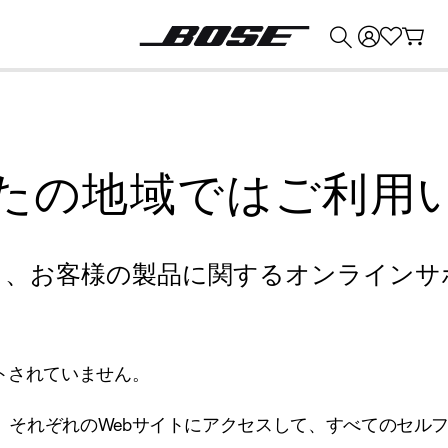
💰
Bose 製品を下取りに出すと最大 ¥30,000 のクレジットを獲得できます。
たの地域ではご利用
り、お客様の製品に関するオンラインサ
トされていません。
、それぞれのWebサイトにアクセスして、すべてのセル