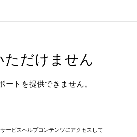
cl
いただけません
ポートを提供できません。
フサービスヘルプコンテンツにアクセスして