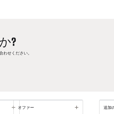
か?
合わせください。
Toggle
Toggle
オファー
追加