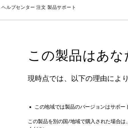
Skip
ヘルプセンター
注文
製品サポート
to
Main
この製品はあな
現時点では、以下の理由によ
この地域では製品のバージョンはサポー
この製品を別の国/地域で購入された場合は