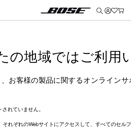
💰
Bose 製品を下取りに出すと最大 ¥30,000 のクレジットを獲得できます。
たの地域ではご利用
り、お客様の製品に関するオンラインサ
トされていません。
、それぞれのWebサイトにアクセスして、すべてのセル