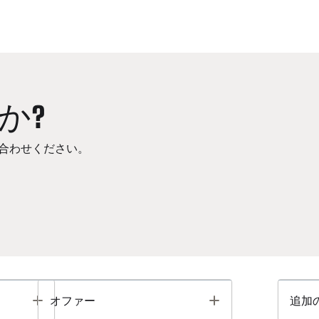
か?
合わせください。
Toggle
Toggle
オファー
追加