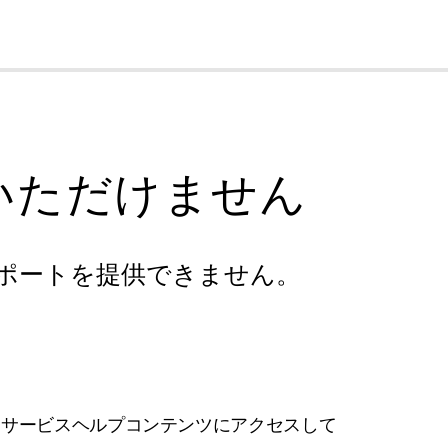
cl
いただけません
ポートを提供できません。
フサービスヘルプコンテンツにアクセスして