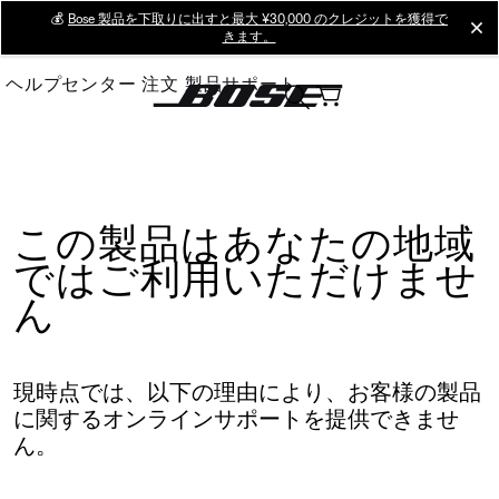
Skip
💰
Bose 製品を下取りに出すと最大 ¥30,000 のクレジットを獲得で
cl
きます。
to
Main
ヘルプセンター
注文
製品サポート
この製品はあなたの地域
ではご利用いただけませ
ん
現時点では、以下の理由により、お客様の製品
に関するオンラインサポートを提供できませ
ん。