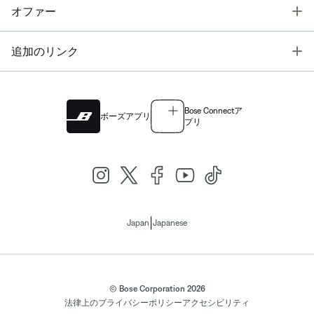
T
オファー
T
追加のリンク
Bose Connectア
ボーズアプリ
プリ
|
Japan
Japanese
© Bose Corporation 2026
法律上の
プライバシーポリシー
アクセシビリティ