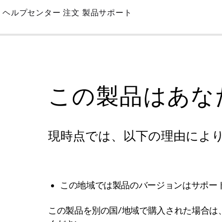
Skip
ヘルプセンター
注文
製品サポート
to
Main
この製品はあな
現時点では、以下の理由によ
この地域では製品のバージョンはサポー
この製品を別の国/地域で購入された場合は