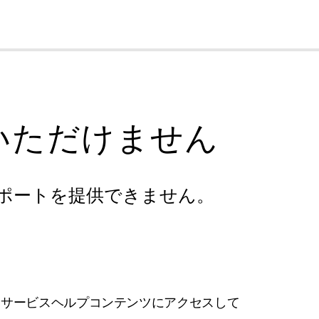
cl
いただけません
ポートを提供できません。
フサービスヘルプコンテンツにアクセスして