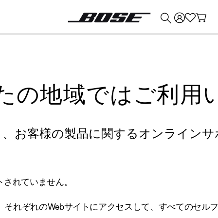
💰
Bose 製品を下取りに出すと最大 ¥30,000 のクレジットを獲得できます。
たの地域ではご利用
り、お客様の製品に関するオンラインサ
トされていません。
、それぞれのWebサイトにアクセスして、すべてのセル