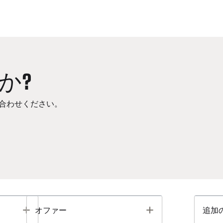
か?
合わせください。
Toggle
Toggle
オファー
追加