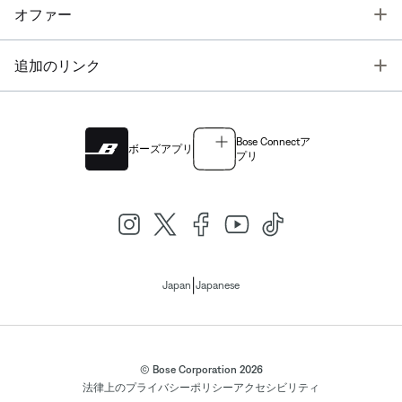
T
オファー
T
追加のリンク
Bose Connectア
ボーズアプリ
プリ
|
Japan
Japanese
© Bose Corporation 2026
法律上の
プライバシーポリシー
アクセシビリティ