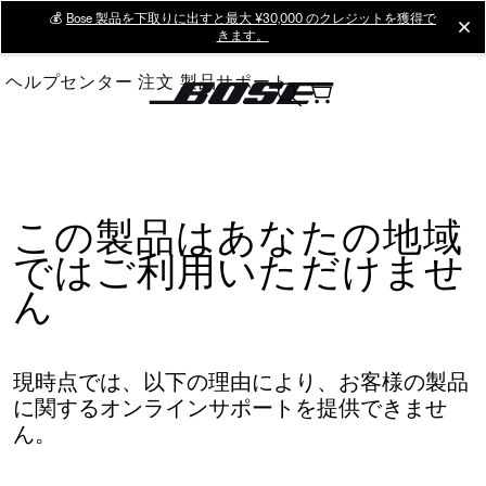
Skip
💰
Bose 製品を下取りに出すと最大 ¥30,000 のクレジットを獲得で
cl
きます。
to
Main
ヘルプセンター
注文
製品サポート
この製品はあなたの地域
ではご利用いただけませ
ん
現時点では、以下の理由により、お客様の製品
に関するオンラインサポートを提供できませ
ん。