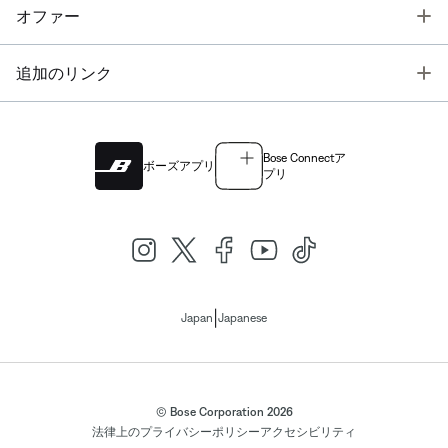
T
オファー
T
追加のリンク
Bose Connectア
ボーズアプリ
プリ
|
Japan
Japanese
© Bose Corporation 2026
法律上の
プライバシーポリシー
アクセシビリティ