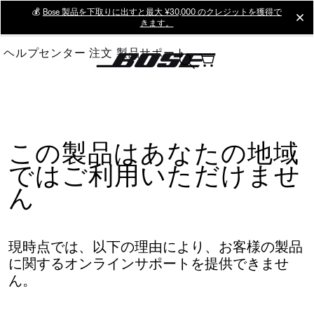
Skip
💰
Bose 製品を下取りに出すと最大 ¥30,000 のクレジットを獲得で
cl
きます。
to
Main
ヘルプセンター
注文
製品サポート
この製品はあなたの地域
ではご利用いただけませ
ん
現時点では、以下の理由により、お客様の製品
に関するオンラインサポートを提供できませ
ん。