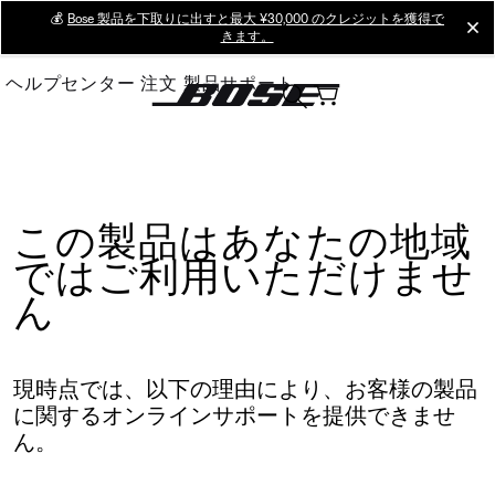
Skip
💰
Bose 製品を下取りに出すと最大 ¥30,000 のクレジットを獲得で
cl
きます。
to
Main
ヘルプセンター
注文
製品サポート
この製品はあなたの地域
ではご利用いただけませ
ん
現時点では、以下の理由により、お客様の製品
に関するオンラインサポートを提供できませ
ん。