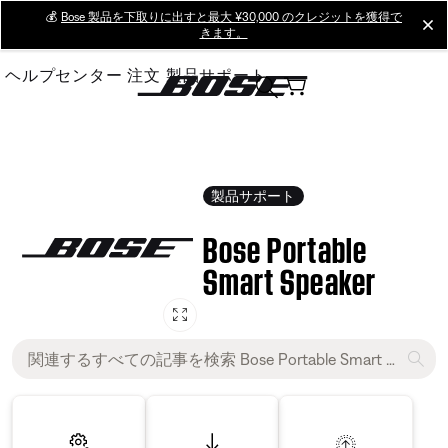
Skip
💰
Bose 製品を下取りに出すと最大 ¥30,000 のクレジットを獲得で
cl
きます。
to
Main
ヘルプセンター
注文
製品サポート
製品サポート
Bose Portable
Smart Speaker