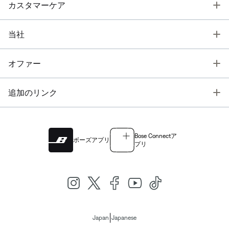
T
カスタマーケア
T
当社
T
オファー
T
追加のリンク
Bose Connectア
ボーズアプリ
プリ
|
Japan
Japanese