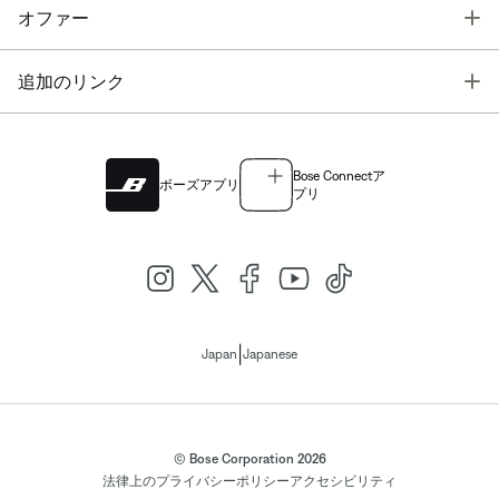
T
オファー
T
追加のリンク
Bose Connectア
ボーズアプリ
プリ
|
Japan
Japanese
© Bose Corporation 2026
法律上の
プライバシーポリシー
アクセシビリティ