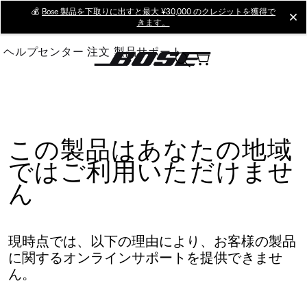
Skip
💰
Bose 製品を下取りに出すと最大 ¥30,000 のクレジットを獲得で
cl
きます。
to
Main
ヘルプセンター
注文
製品サポート
この製品はあなたの地域
ではご利用いただけませ
ん
現時点では、以下の理由により、お客様の製品
に関するオンラインサポートを提供できませ
ん。