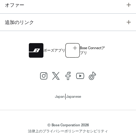
T
オファー
T
追加のリンク
Bose Connectア
ボーズアプリ
プリ
|
Japan
Japanese
© Bose Corporation 2026
法律上の
プライバシーポリシー
アクセシビリティ