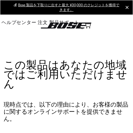
Skip
💰
Bose 製品を下取りに出すと最大 ¥30,000 のクレジットを獲得で
cl
きます。
to
Main
ヘルプセンター
注文
製品サポート
この製品はあなたの地域
ではご利用いただけませ
ん
現時点では、以下の理由により、お客様の製品
に関するオンラインサポートを提供できませ
ん。