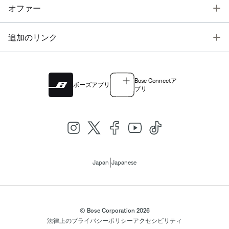
T
オファー
T
追加のリンク
Bose Connectア
ボーズアプリ
プリ
|
Japan
Japanese
© Bose Corporation 2026
法律上の
プライバシーポリシー
アクセシビリティ