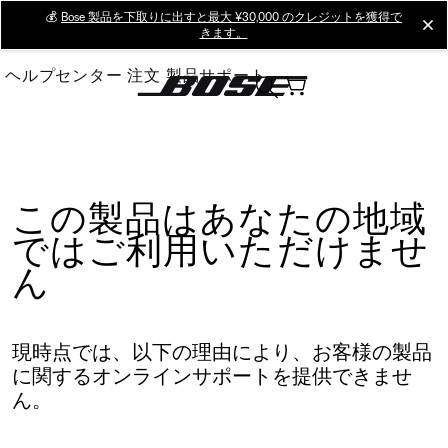
Skip
💰
Bose 製品を下取りに出すと最大 ¥30,000 のクレジットを獲得で
cl
きます。
to
Main
ヘルプセンター
注文
製品サポート
この製品はあなたの地域
ではご利用いただけませ
ん
現時点では、以下の理由により、お客様の製品
に関するオンラインサポートを提供できませ
ん。