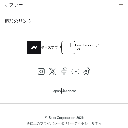
T
オファー
T
追加のリンク
Bose Connectア
ボーズアプリ
プリ
|
Japan
Japanese
© Bose Corporation 2026
法律上の
プライバシーポリシー
アクセシビリティ