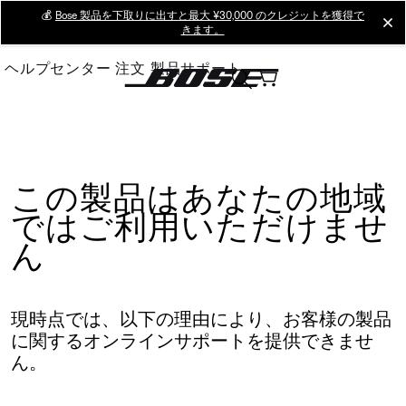
Skip
💰
Bose 製品を下取りに出すと最大 ¥30,000 のクレジットを獲得で
cl
きます。
to
Main
ヘルプセンター
注文
製品サポート
この製品はあなたの地域
ではご利用いただけませ
ん
現時点では、以下の理由により、お客様の製品
に関するオンラインサポートを提供できませ
ん。