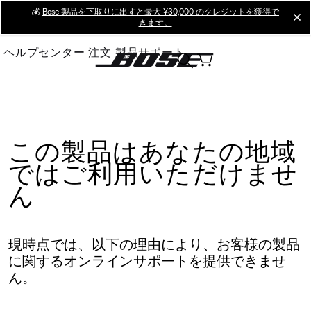
Skip
💰
Bose 製品を下取りに出すと最大 ¥30,000 のクレジットを獲得で
cl
きます。
to
Main
ヘルプセンター
注文
製品サポート
この製品はあなたの地域
ではご利用いただけませ
ん
現時点では、以下の理由により、お客様の製品
に関するオンラインサポートを提供できませ
ん。