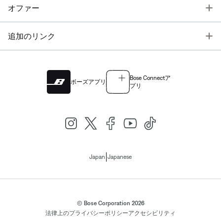
T
オファー
T
追加のリンク
Bose Connectア
ボーズアプリ
プリ
|
Japan
Japanese
© Bose Corporation 2026
法律上の
プライバシーポリシー
アクセシビリティ