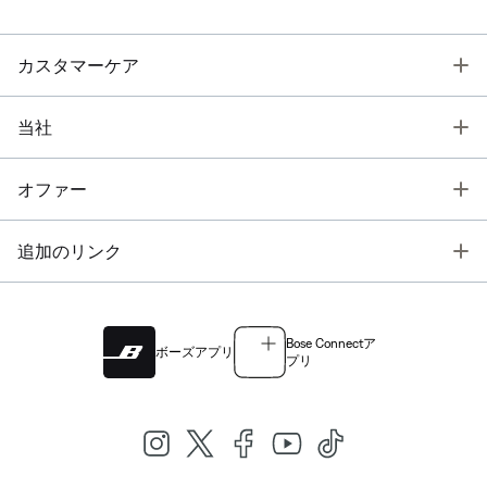
T
カスタマーケア
T
当社
T
オファー
T
追加のリンク
Bose Connectア
ボーズアプリ
プリ