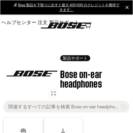
Skip
💰
Bose 製品を下取りに出すと最大 ¥30,000 のクレジットを獲得で
cl
きます。
to
Main
ヘルプセンター
注文
製品サポート
製品サポート
Bose on-ear
headphones