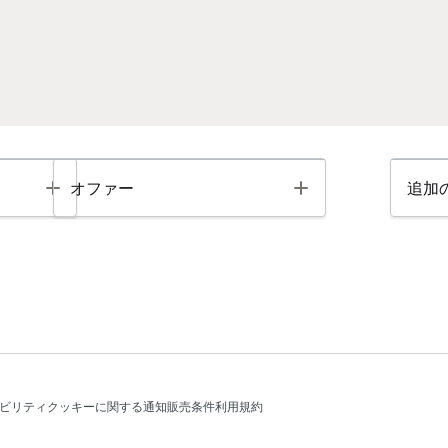
Toggle
Toggle
オファー
追加
ビリティ
クッキーに関する通知
販売条件
利用規約