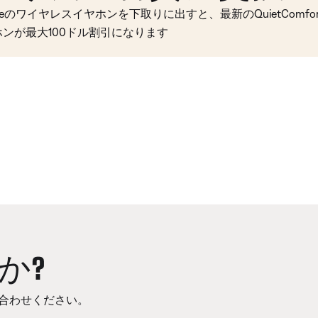
seのワイヤレスイヤホンを下取りに出すと、最新のQuietComfort 
ホンが最大100ドル割引になります
か?
合わせください。