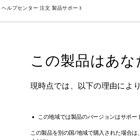
Skip
ヘルプセンター
注文
製品サポート
to
Main
この製品はあな
現時点では、以下の理由によ
この地域では製品のバージョンはサポー
この製品を別の国/地域で購入された場合は