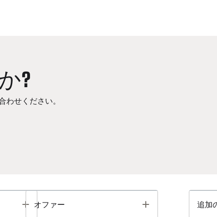
か?
合わせください。
Toggle
Toggle
オファー
追加