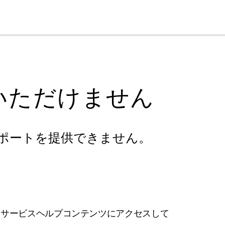
cl
いただけません
ポートを提供できません。
フサービスヘルプコンテンツにアクセスして