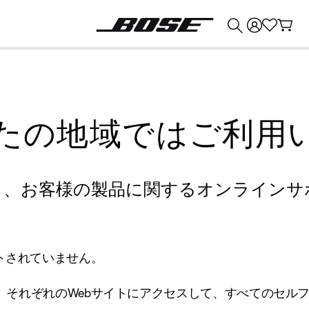
💰
Bose 製品を下取りに出すと最大 ¥30,000 のクレジットを獲得できます。
たの地域ではご利用
り、お客様の製品に関するオンラインサ
トされていません。
、それぞれのWebサイトにアクセスして、すべてのセル