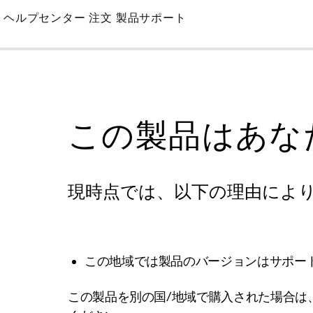
Skip
ヘルプセンター
注文
製品サポート
to
Main
この製品はあな
現時点では、以下の理由によ
この地域では製品のバージョンはサポー
この製品を別の国/地域で購入された場合は