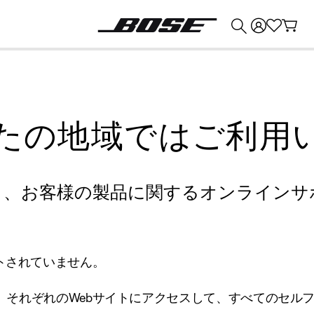
💰
Bose 製品を下取りに出すと最大 ¥30,000 のクレジットを獲得できます。
たの地域ではご利用
り、お客様の製品に関するオンラインサ
トされていません。
、それぞれのWebサイトにアクセスして、すべてのセル