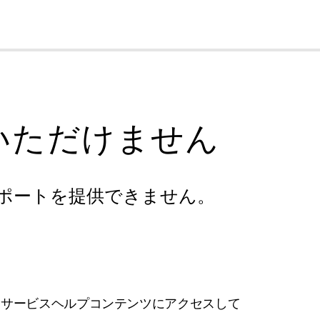
cl
いただけません
ポートを提供できません。
フサービスヘルプコンテンツにアクセスして