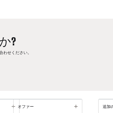
か?
合わせください。
Toggle
Toggle
オファー
追加