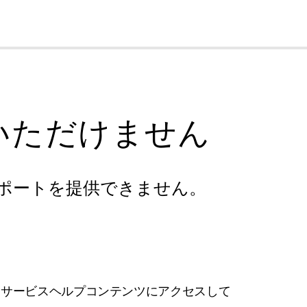
cl
いただけません
ポートを提供できません。
フサービスヘルプコンテンツにアクセスして