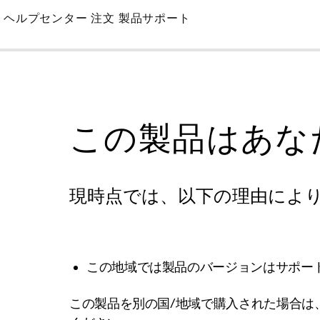
Skip
ヘルプセンター
注文
製品サポート
to
Main
この製品はあな
現時点では、以下の理由によ
この地域では製品のバージョンはサポー
この製品を別の国/地域で購入された場合は