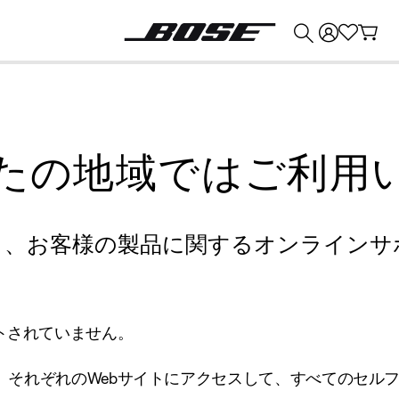
💰
Bose 製品を下取りに出すと最大 ¥30,000 のクレジットを獲得できます。
たの地域ではご利用
り、お客様の製品に関するオンラインサ
トされていません。
、それぞれのWebサイトにアクセスして、すべてのセル