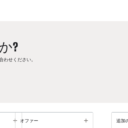
か?
合わせください。
Toggle
Toggle
オファー
追加