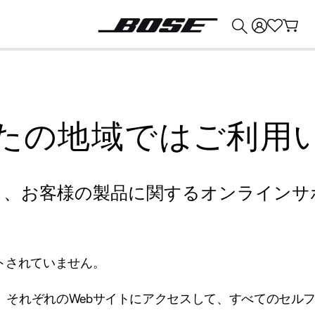
💰
Bose 製品を下取りに出すと最大 ¥30,000 のクレジットを獲得できます。
たの地域ではご利用
り、お客様の製品に関するオンラインサ
トされていません。
、それぞれのWebサイトにアクセスして、すべてのセル