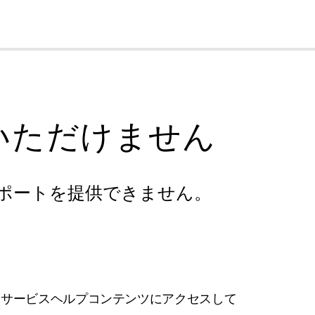
cl
いただけません
ポートを提供できません。
フサービスヘルプコンテンツにアクセスして