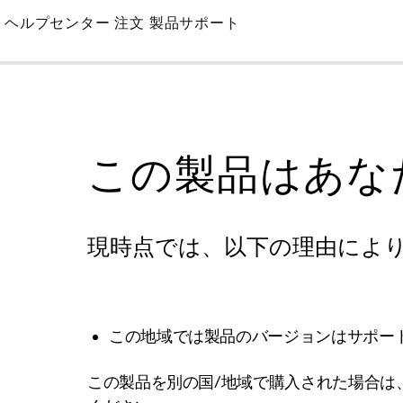
Skip
ヘルプセンター
注文
製品サポート
to
Main
この製品はあな
現時点では、以下の理由によ
この地域では製品のバージョンはサポー
この製品を別の国/地域で購入された場合は