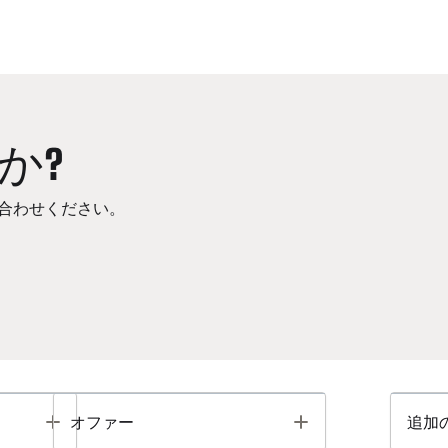
か?
合わせください。
Toggle
Toggle
オファー
追加