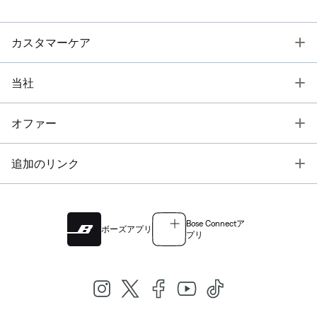
T
カスタマーケア
T
当社
T
オファー
T
追加のリンク
Bose Connectア
ボーズアプリ
プリ