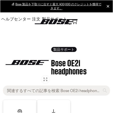
Skip
💰
Bose 製品を下取りに出すと最大 ¥30,000 のクレジットを獲得で
cl
きます。
to
Main
ヘルプセンター
注文
製品サポート
製品サポート
Bose OE2i
headphones