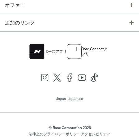
T
オファー
T
追加のリンク
Bose Connectア
ボーズアプリ
プリ
|
Japan
Japanese
© Bose Corporation 2026
法律上の
プライバシーポリシー
アクセシビリティ