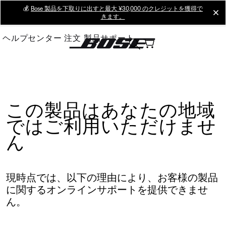
Skip
💰
Bose 製品を下取りに出すと最大 ¥30,000 のクレジットを獲得で
cl
きます。
to
Main
ヘルプセンター
注文
製品サポート
この製品はあなたの地域
ではご利用いただけませ
ん
現時点では、以下の理由により、お客様の製品
に関するオンラインサポートを提供できませ
ん。