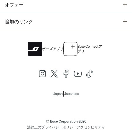
T
オファー
T
追加のリンク
Bose Connectア
ボーズアプリ
プリ
|
Japan
Japanese
© Bose Corporation 2026
法律上の
プライバシーポリシー
アクセシビリティ