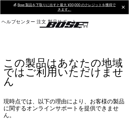
Skip
💰
Bose 製品を下取りに出すと最大 ¥30,000 のクレジットを獲得で
cl
きます。
to
Main
ヘルプセンター
注文
製品サポート
この製品はあなたの地域
ではご利用いただけませ
ん
現時点では、以下の理由により、お客様の製品
に関するオンラインサポートを提供できませ
ん。