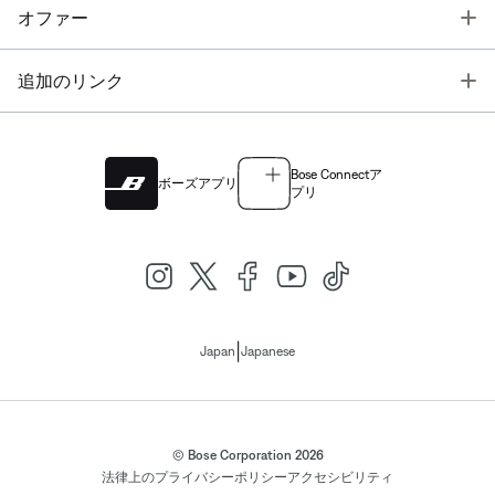
T
オファー
T
追加のリンク
Bose Connectア
ボーズアプリ
プリ
|
Japan
Japanese
© Bose Corporation 2026
法律上の
プライバシーポリシー
アクセシビリティ