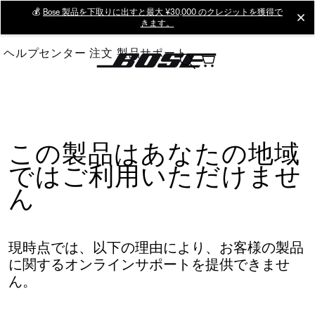
Skip
💰
Bose 製品を下取りに出すと最大 ¥30,000 のクレジットを獲得で
cl
きます。
to
Main
ヘルプセンター
注文
製品サポート
この製品はあなたの地域
ではご利用いただけませ
ん
現時点では、以下の理由により、お客様の製品
に関するオンラインサポートを提供できませ
ん。