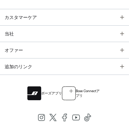
T
カスタマーケア
T
当社
T
オファー
T
追加のリンク
Bose Connectア
ボーズアプリ
プリ