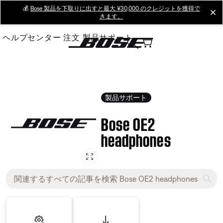
Skip
💰
Bose 製品を下取りに出すと最大 ¥30,000 のクレジットを獲得で
cl
きます。
to
Main
ヘルプセンター
注文
製品サポート
製品サポート
Bose OE2
headphones