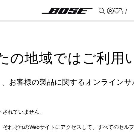
💰
Bose 製品を下取りに出すと最大 ¥30,000 のクレジットを獲得できます。
たの地域ではご利用
り、お客様の製品に関するオンラインサ
トされていません。
、それぞれのWebサイトにアクセスして、すべてのセル