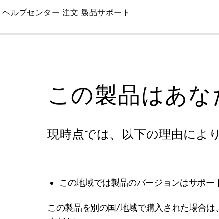
Skip
ヘルプセンター
注文
製品サポート
to
Main
この製品はあな
現時点では、以下の理由によ
この地域では製品のバージョンはサポー
この製品を別の国/地域で購入された場合は