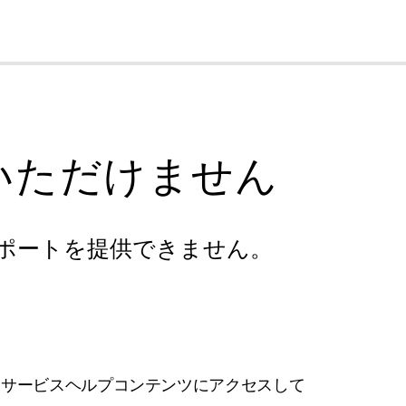
cl
いただけません
ポートを提供できません。
フサービスヘルプコンテンツにアクセスして