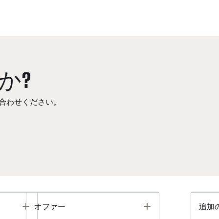
か?
合わせください。
Toggle
Toggle
オファー
追加