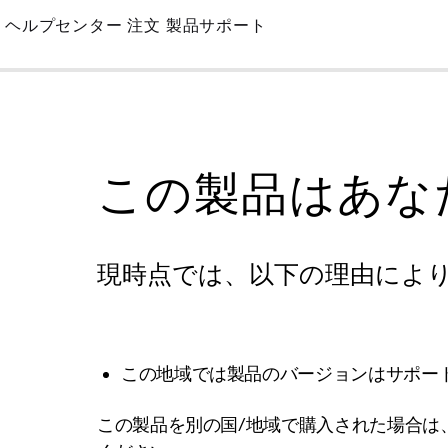
Skip
ヘルプセンター
注文
製品サポート
to
Main
この製品はあな
現時点では、以下の理由によ
この地域では製品のバージョンはサポー
この製品を別の国/地域で購入された場合は