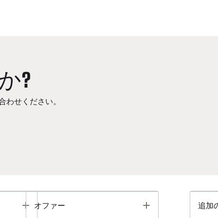
か?
合わせください。
Toggle
Toggle
オファー
追加