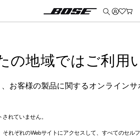
💰
Bose 製品を下取りに出すと最大 ¥30,000 のクレジットを獲得できます。
たの地域ではご利用
り、お客様の製品に関するオンラインサ
トされていません。
、それぞれのWebサイトにアクセスして、すべてのセル