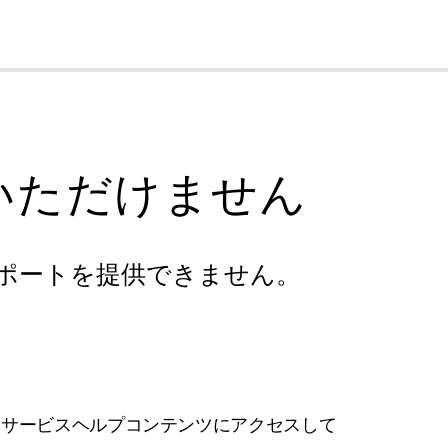
cl
いただけません
ポートを提供できません。
フサービスヘルプコンテンツにアクセスして