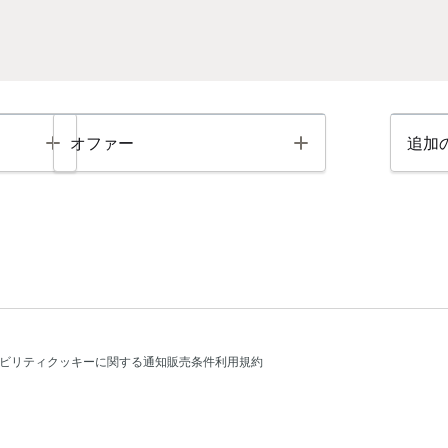
Toggle
Toggle
オファー
追加
ビリティ
クッキーに関する通知
販売条件
利用規約