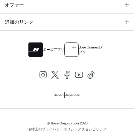
T
オファー
T
追加のリンク
Bose Connectア
ボーズアプリ
プリ
|
Japan
Japanese
© Bose Corporation 2026
法律上の
プライバシーポリシー
アクセシビリティ