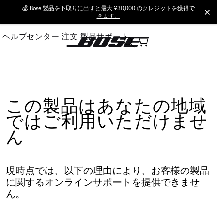
Skip
💰
Bose 製品を下取りに出すと最大 ¥30,000 のクレジットを獲得で
cl
きます。
to
Main
ヘルプセンター
注文
製品サポート
この製品はあなたの地域
ではご利用いただけませ
ん
現時点では、以下の理由により、お客様の製品
に関するオンラインサポートを提供できませ
ん。