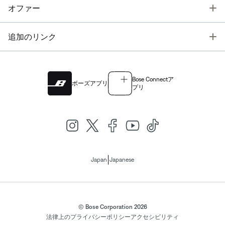
T
オファー
T
追加のリンク
Bose Connectア
ボーズアプリ
プリ
|
Japan
Japanese
© Bose Corporation 2026
法律上の
プライバシーポリシー
アクセシビリティ