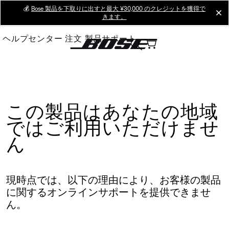
Skip
💰
Bose 製品を下取りに出すと最大 ¥30,000 のクレジットを獲得で
cl
きます。
to
Main
ヘルプセンター
注文
製品サポート
この製品はあなたの地域
ではご利用いただけませ
ん
現時点では、以下の理由により、お客様の製品
に関するオンラインサポートを提供できませ
ん。