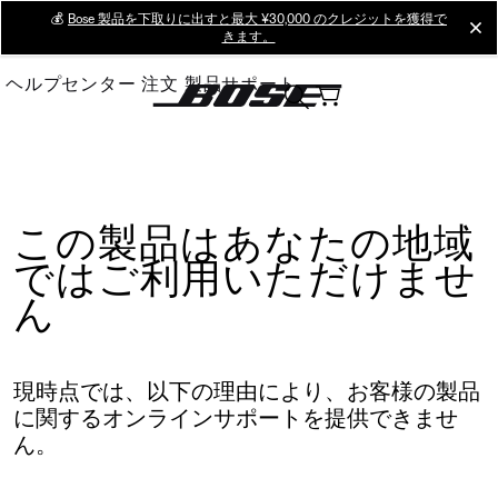
Skip
💰
Bose 製品を下取りに出すと最大 ¥30,000 のクレジットを獲得で
cl
きます。
to
Main
ヘルプセンター
注文
製品サポート
この製品はあなたの地域
ではご利用いただけませ
ん
現時点では、以下の理由により、お客様の製品
に関するオンラインサポートを提供できませ
ん。