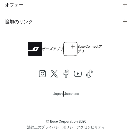
T
オファー
T
追加のリンク
Bose Connectア
ボーズアプリ
プリ
|
Japan
Japanese
© Bose Corporation 2026
法律上の
プライバシーポリシー
アクセシビリティ